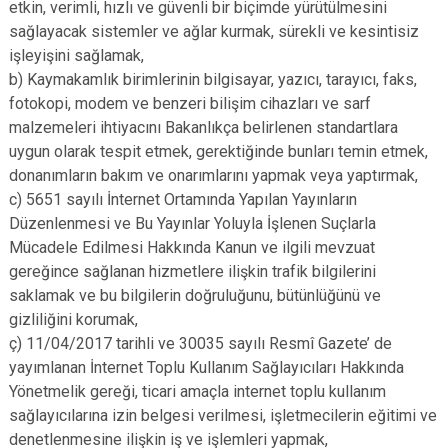
etkin, verimli, hızlı ve güvenli bir biçimde yürütülmesini
Derebucak
Karatay
sağlayacak sistemler ve ağlar kurmak, sürekli ve kesintisiz
işleyişini sağlamak,
b) Kaymakamlık birimlerinin bilgisayar, yazıcı, tarayıcı, faks,
fotokopi, modem ve benzeri bilişim cihazları ve sarf
malzemeleri ihtiyacını Bakanlıkça belirlenen standartlara
uygun olarak tespit etmek, gerektiğinde bunları temin etmek,
donanımların bakım ve onarımlarını yapmak veya yaptırmak,
c) 5651 sayılı İnternet Ortamında Yapılan Yayınların
Düzenlenmesi ve Bu Yayınlar Yoluyla İşlenen Suçlarla
Mücadele Edilmesi Hakkında Kanun ve ilgili mevzuat
gereğince sağlanan hizmetlere ilişkin trafik bilgilerini
saklamak ve bu bilgilerin doğruluğunu, bütünlüğünü ve
gizliliğini korumak,
ç) 11/04/2017 tarihli ve 30035 sayılı Resmî Gazete’ de
yayımlanan İnternet Toplu Kullanım Sağlayıcıları Hakkında
Yönetmelik gereği, ticari amaçla internet toplu kullanım
sağlayıcılarına izin belgesi verilmesi, işletmecilerin eğitimi ve
denetlenmesine ilişkin iş ve işlemleri yapmak,