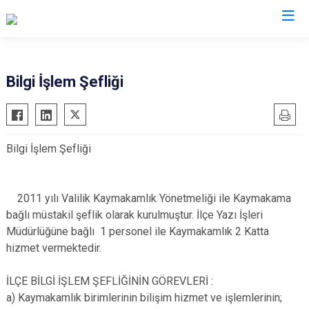
Konya
Bilgi İşlem Şefliği
Ahırlı
Doğanhisar
Kulu
Akören
Emirgazi
Meram
Bilgi İşlem Şefliği
Akşehir
Ereğli
Sarayönü
Altınekin
Güneysınır
Selçuklu
Beyşehir
Hadim
Seydişehir
2011 yılı Valilik Kaymakamlık Yönetmeliği ile Kaymakama
bağlı müstakil şeflik olarak kurulmuştur. İlçe Yazı İşleri
Bozkır
Halkapınar
Taşkent
Müdürlüğüne bağlı 1 personel ile Kaymakamlık 2 Katta
Çeltik
Hüyük
Tuzlukçu
hizmet vermektedir.
Cihanbeyli
Ilgın
Yalıhüyük
Çumra
Kadınhanı
Yunak
İLÇE BİLGİ İŞLEM ŞEFLİĞİNİN GÖREVLERİ :
a) Kaymakamlık birimlerinin bilişim hizmet ve işlemlerinin;
Derbent
Karapınar