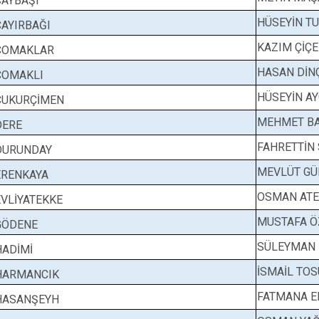
ÇAYBAŞI
HÜSEYİN T
ÇAYIRBAĞI
KAZIM ÇİÇE
ÇOMAKLAR
HASAN DİN
ÇOMAKLI
HÜSEYİN A
ÇUKURÇİMEN
MEHMET B
DERE
FAHRETTİN
DURUNDAY
MEVLÜT GÜ
ERENKAYA
OSMAN AT
EVLİYATEKKE
MUSTAFA 
GÖDENE
SÜLEYMAN
HADİMİ
İSMAİL TO
HARMANCIK
FATMANA 
HASANŞEYH