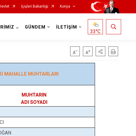
Devlet
İçişleri Bakanlığı
Konya
RİMİZ
GÜNDEM
İLETİŞİM
33
°C
EKİ MAHALLE MUHTARLARI
Doğanhisar
Kulu
Emirgazi
Meram
MUHTARIN
Ereğli
Sarayönü
ADI SOYADI
Güneysınır
Selçuklu
Hadim
Seydişehir
CI
Halkapınar
Taşkent
OĞAN