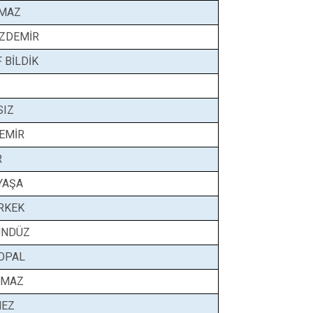
LMAZ
ZDEMİR
 BİLDİK
SIZ
EMİR
R
YAŞA
RKEK
ÜNDÜZ
OPAL
ÇMAZ
MEZ