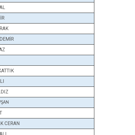
Hüyük
Tuzlukçu
AL
Ilgın
Yalıhüyük
İR
Kadınhanı
Yunak
RAK
Karapınar
DEMİR
Karatay
AZ
ATTIK
LI
LDIZ
TAVŞAN
T
K CERAN
ALI