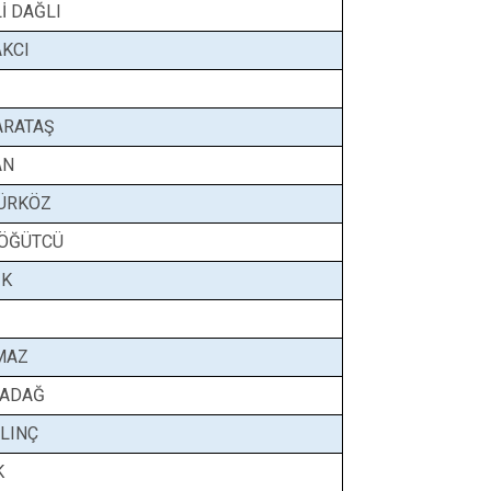
İ DAĞLI
AKCI
ARATAŞ
AN
ÜRKÖZ
 ÖĞÜTCÜ
İK
MAZ
RADAĞ
ILINÇ
K