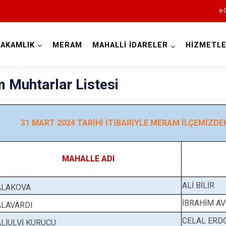
e-
AKAMLIK
MERAM
MAHALLİ İDARELER
HİZMETLE
Konya
 Muhtarlar Listesi
31 MART 2024 TARİHİ İTİBARİYLE MERAM İLÇEMİZD
Ahırlı
Akören
Akşehir
MAHALLE ADI
Altınekin
ALİ BİLİR
ALAKOVA
Beyşehir
İBRAHİM AV
ALAVARDI
Bozkır
CELAL ERD
ALİULVİ KURUCU