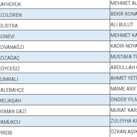
MEHMET AL
KAYHÜYÜK
BEKİR KON
KIZILÖREN
ALİ BULUT
KİLİSTRA
MEHMET K
KONEVİ
KADİR NOY
KOVANAĞZI
MUSTAFA T
KOZAĞAÇ
ABDULLAH
KÖYCEĞİZ
AHMET YET
KUMRALI
NAİME ARİF
LALEBAHÇE
ÖNDER YIL
MELİKŞAH
MURAT KA
OSMAN GAZİ
ZÜLEYHA K
PAMUKCU
ÖZKAN AŞI
PİREBİ