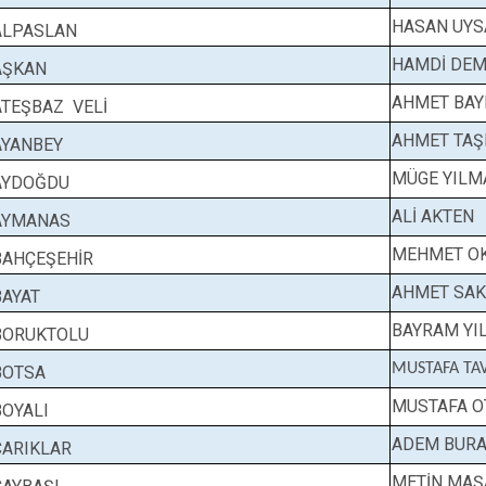
Çeltik
HASAN UYS
ALPASLAN
Cihanbeyli
HAMDİ DEM
AŞKAN
Çumra
AHMET BAY
ATEŞBAZ VELİ
Derbent
AHMET TAŞ
AYANBEY
Derebucak
MÜGE YILM
AYDOĞDU
ALİ AKTEN
AYMANAS
MEHMET OK
BAHÇEŞEHİR
AHMET SAK
BAYAT
BAYRAM YI
BORUKTOLU
MUSTAFA 
BOTSA
MUSTAFA O
BOYALI
ADEM BURA
ÇARIKLAR
METİN MAŞ