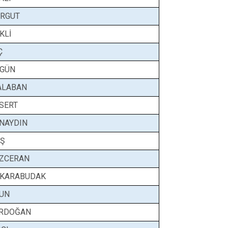
URGUT
KLİ
Ç
YGÜN
ALABAN
 SERT
NAYDIN
EŞ
ÖZCERAN
 KARABUDAK
SUN
ERDOĞAN