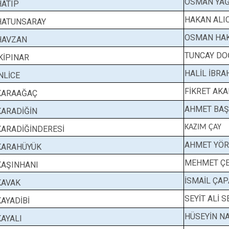
OSMAN YAĞ
HATIP
HAKAN ALIC
HATUNSARAY
OSMAN HA
HAVZAN
TUNCAY D
İKİPINAR
HALİL İBRA
İNLİCE
FİKRET AKA
KARAAĞAÇ
AHMET BA
KARADİĞİN
KAZIM ÇAY
KARADİĞİNDERESİ
AHMET YÖ
KARAHÜYÜK
MEHMET ÇE
KAŞINHANI
İSMAİL ÇA
KAVAK
SEYİT ALİ 
KAYADİBİ
HÜSEYİN N
KAYALI