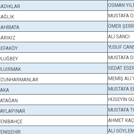
OSMAN YI
SADIKLAR
MUSTAFA Ö
SAĞLIK
ÖMER ŞERİF
SAHİBATA
ALİ SANCI
SARIKIZ
YUSUF CAN
SEFAKÖY
MUSTAFA D
ULUĞBEY
SEDAT ESE
ULUIRMAK
MEMİŞ ALİ 
UZUNHARMANLAR
MUSTAFA E
YAKA
HÜSEYİN G
YATAĞAN
MUSTAFA T
YAYLAPINAR
AHMET KA
YENİBAHÇE
ALİ SÖYLE
YENİŞEHİR