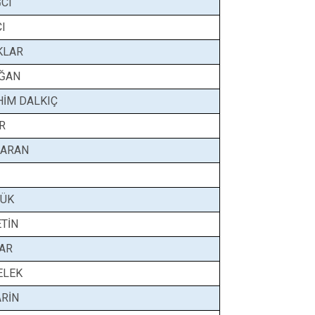
CI
I
KLAR
OĞAN
HİM DALKIÇ
R
ŞARAN
RÜK
TİN
PAR
SELEK
ARİN