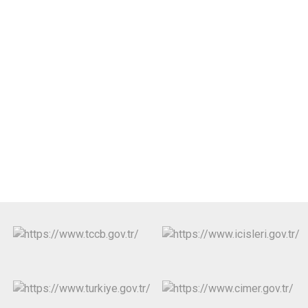
Derebucak
Karatay