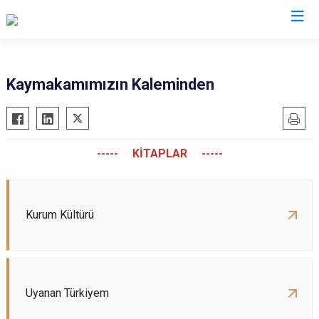
Konya
Kaymakamımızın Kaleminden
Ahırlı
Doğanhisar
Kulu
Akören
Emirgazi
Meram
----- KİTAPLAR -----
Akşehir
Ereğli
Sarayönü
Altınekin
Güneysınır
Selçuklu
Beyşehir
Hadim
Seydişehir
Kurum Kültürü
Bozkır
Halkapınar
Taşkent
Çeltik
Hüyük
Tuzlukçu
Cihanbeyli
Ilgın
Yalıhüyük
Çumra
Kadınhanı
Yunak
Uyanan Türkiyem
Derbent
Karapınar