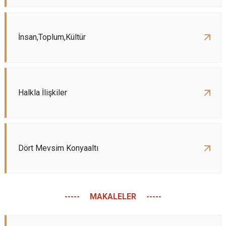
Derebucak
Karatay
İnsan,Toplum,Kültür
Halkla İlişkiler
Dört Mevsim Konyaaltı
----- MAKALELER -----