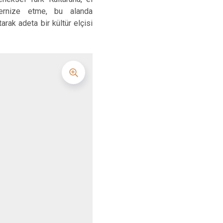
Hüyük
Tuzlukçu
odernize etme, bu alanda
Ilgın
Yalıhüyük
arak adeta bir kültür elçisi
Kadınhanı
Yunak
Karapınar
Karatay