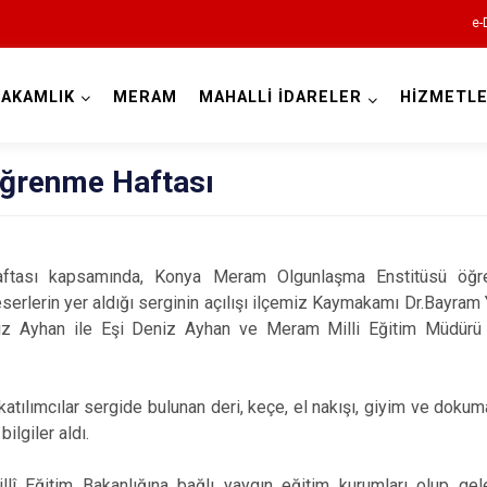
e-
AKAMLIK
MERAM
MAHALLİ İDARELER
HİZMETLE
Konya
ğrenme Haftası
Ahırlı
tası kapsamında, Konya Meram Olgunlaşma Enstitüsü öğretm
 eserlerin yer aldığı serginin açılışı ilçemiz Kaymakamı Dr.Bayram 
Akören
 Ayhan ile Eşi Deniz Ayhan ve Meram Milli Eğitim Müdürü Erk
Akşehir
Altınekin
ılımcılar sergide bulunan deri, keçe, el nakışı, giyim ve dokuma 
Beyşehir
bilgiler aldı.
Bozkır
illî Eğitim Bakanlığına bağlı yaygın eğitim kurumları olup gel