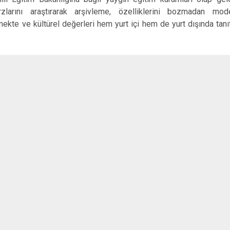
Çeltik
rzlarını araştırarak arşivleme, özelliklerini bozmadan m
Cihanbeyli
mekte ve kültürel değerleri hem yurt içi hem de yurt dışında tanıt
Çumra
Derbent
Derebucak