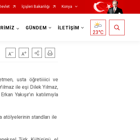
Devlet
İçişleri Bakanlığı
Konya
RİMİZ
GÜNDEM
İLETİŞİM
23
°C
Doğanhisar
Kulu
en, usta öğretiiiici ve
Yılmaz ile eşi Dilek Yılmaz,
Emirgazi
Meram
an Yakışır’ın katılımıyla
Ereğli
Sarayönü
Güneysınır
Selçuklu
atölyelerinin standları ile
Hadim
Seydişehir
Halkapınar
Taşkent
eneksel Türk Kültürünü, el